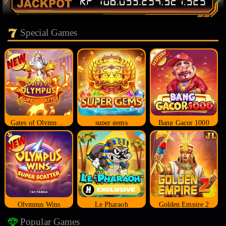
Special Games
Gates of Olympus Super Scatter
super gems
Bang Gacor 1000
Olympus Wins
Le Pharaoh
Golden Empire 2
Popular Games