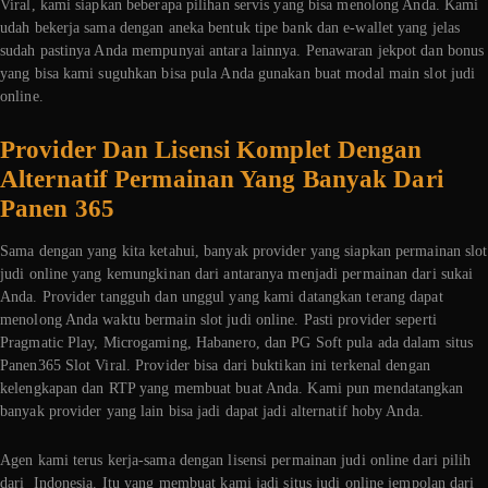
Viral, kami siapkan beberapa pilihan servis yang bisa menolong Anda. Kami
udah bekerja sama dengan aneka bentuk tipe bank dan e-wallet yang jelas
sudah pastinya Anda mempunyai antara lainnya. Penawaran jekpot dan bonus
yang bisa kami suguhkan bisa pula Anda gunakan buat modal main slot judi
online.
Provider Dan Lisensi Komplet Dengan
Alternatif Permainan Yang Banyak Dari
Panen 365
Sama dengan yang kita ketahui, banyak provider yang siapkan permainan slot
judi online yang kemungkinan dari antaranya menjadi permainan dari sukai
Anda. Provider tangguh dan unggul yang kami datangkan terang dapat
menolong Anda waktu bermain slot judi online. Pasti provider seperti
Pragmatic Play, Microgaming, Habanero, dan PG Soft pula ada dalam situs
Panen365 Slot Viral. Provider bisa dari buktikan ini terkenal dengan
kelengkapan dan RTP yang membuat buat Anda. Kami pun mendatangkan
banyak provider yang lain bisa jadi dapat jadi alternatif hoby Anda.
Agen kami terus kerja-sama dengan lisensi permainan judi online dari pilih
dari Indonesia. Itu yang membuat kami jadi situs judi online jempolan dari