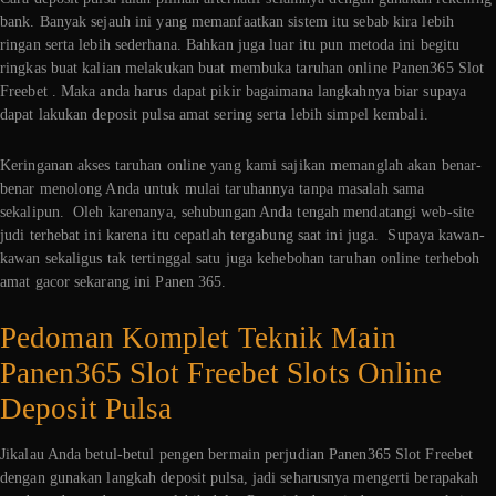
bank. Banyak sejauh ini yang memanfaatkan sistem itu sebab kira lebih
ringan serta lebih sederhana. Bahkan juga luar itu pun metoda ini begitu
ringkas buat kalian melakukan buat membuka taruhan online Panen365 Slot
Freebet . Maka anda harus dapat pikir bagaimana langkahnya biar supaya
dapat lakukan deposit pulsa amat sering serta lebih simpel kembali.
Keringanan akses taruhan online yang kami sajikan memanglah akan benar-
benar menolong Anda untuk mulai taruhannya tanpa masalah sama
sekalipun. Oleh karenanya, sehubungan Anda tengah mendatangi web-site
judi terhebat ini karena itu cepatlah tergabung saat ini juga. Supaya kawan-
kawan sekaligus tak tertinggal satu juga kehebohan taruhan online terheboh
amat gacor sekarang ini Panen 365.
Pedoman Komplet Teknik Main
Panen365 Slot Freebet Slots Online
Deposit Pulsa
Jikalau Anda betul-betul pengen bermain perjudian Panen365 Slot Freebet
dengan gunakan langkah deposit pulsa, jadi seharusnya mengerti berapakah