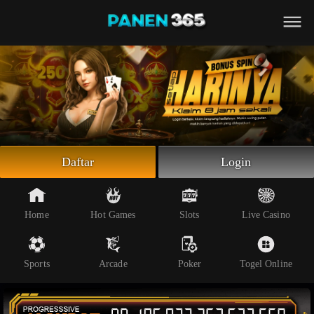
Beranda
Slot Online
Live Casino
Sportsbook
Arcade
Togel Online
Daftar
Login
Poker
Whatsapp
Home
Hot Games
Slots
Live Casino
Telegram
Sports
Arcade
Poker
Togel Online
Livechat