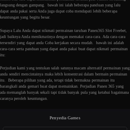
langsung dengan gampang. bawah ini ialah beberapa panduan yang lalu
dapat anda pakai serta Anda juga dapat coba mendapati lebih beberapa
keuntungan yang begitu besar.
Supaya Lalu Anda dapat nikmati permainan taruhan Panen365 Slot Freebet,
jadi baiknya Anda menikmatinya dengan memakai cara-cara. Ada cara-cara
tersendiri yang dapat anda Coba kerjakan secara mudah. bawah ini adalah
cara-cara serta panduan yang dapat anda pakai buat dapat nikmati permainan
itu:
Perjudian kami yang tentukan salah satunya macam alternatif permainan yang
anda sendiri mencintainya maka lebih konsentrasi dalam bermain permainan
itu. Beberapa pilihan yang ada, tetapi tidak bermakna permainan itu
barangkali anda gemari buat dapat memainkan. Perjudian Panen 365 yang
ada memanglah banyak sekali tapi tidak banyak pula yang ketahui bagaimana
caranya peroleh keuntungan.
Penyedia Games