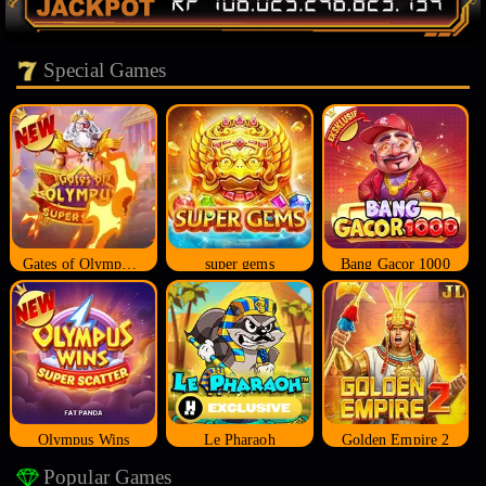
Special Games
Gates of Olympus Super Scatter
super gems
Bang Gacor 1000
Olympus Wins
Le Pharaoh
Golden Empire 2
Popular Games