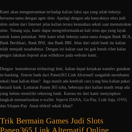
Kami akan mengumumkan terhadap kalian faksi apa yang udah bekerja
bersama-sama dengan agen slots. Apalagi dengan ada banyaknya situs judi
slots online dari Internet jelas kalian terasa kesusahan sekali saat memutuskan
situs. Tenang saja, kami dapat menginformasikan kali situs apa yang layak
untuk kamu putuskan. Web kami telah bekerja sama-sama dengan Bank BCA,
Bank Berdikari, Bank BNI, dan Bank BRI. Jelas dari salah bank itu kalian
telah menjadi nasabahnya. Dengan ini kalian saat ini gak butuh ribet kalau
pengin lakukan deposit atau withdraw pada website kami.
Dengan kemodernan technologi kini, kalian dapat kerjakan transfer gunakan
m-banking. Sistem bank dari Panen365 Link Alternatif sangatlah membantu
sekali buat kalian khan? Juga masih ada kembali cara yang bisa kalian pakai
kecuali bank. Lantaran Panen 365 tahu, beberapa dari kalian masih tetap ada
yang belum memiliki rekening bank. Karena itu dari kami menyiapkan
langkah memanfaatkan e-wallet. Seperti DANA, Go-Pay, Link Saja, OVO,
dan Shopee-Pay. Amat efektif sekali khan?
Trik Bermain Games Judi Slots
Panen365 Link Alternatif Online