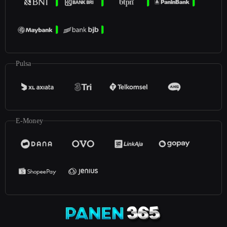
Pulsa
E-Money