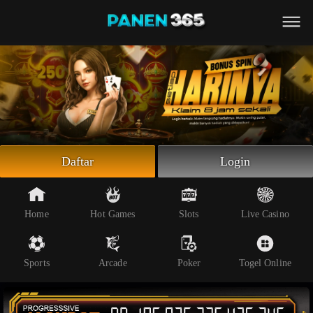
Beranda
Slot Online
Live Casino
Sportsbook
Arcade
Togel Online
Daftar
Login
Poker
Whatsapp
Home
Hot Games
Slots
Live Casino
Telegram
Sports
Arcade
Poker
Togel Online
Livechat