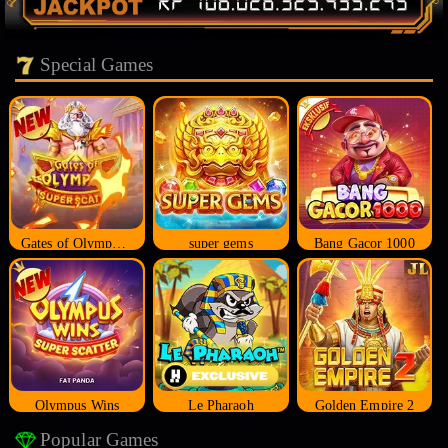
Special Games
Gates of Olympus Super Scatter
super gems
Bang Gacor 1000
Olympus Wins
Le Pharaoh
Golden Empire 2
Popular Games