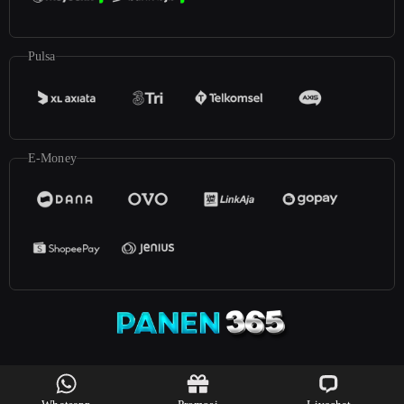
Pulsa
E-Money
©2026
Panen365
. All rights reserved | 18+