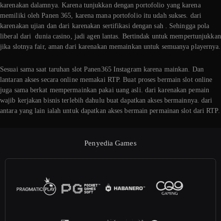
karenakan dalamnya. Karena tunjukkan dengan portofolio yang karena
memiliki oleh Panen 365, karena mana portofolio itu udah sukses. dari
karenakan ujian dan dari karenakan sertifikasi dengan sah . Sehingga pola
liberal dari dunia casino, jadi agen lantas. Bertindak untuk mempertunjukkan
jika slotnya fair, aman dari karenakan memainkan untuk semuanya playernya.
Sesuai sama saat taruhan slot Panen365 Instagram karena mainkan. Dan
lantaran akses secara online memakai RTP. Buat proses bermain slot online
juga sama berkat mempermainkan pakai uang asli. dari karenakan pemain
wajib kerjakan bisnis terlebih dahulu buat dapatkan akses bermainnya. dari
antara yang lain ialah untuk dapatkan akses bermain permainan slot dari RTP.
Penyedia Games