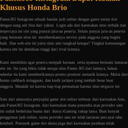
Khusus Honda Brio
Panen365 Instagram sebuah bandar judi online dengan game mesin slot
dengan uang asli bisa dari yakini. Login ada dari karenakan situs terbaik dan
terpercaya ini site yang punyai juta-an peserta. Selain punyai juta-an peserta
yang bermain situs ini memberikannya service pada anggota yang begitu
baik. Dan web-site ini yaitu situs anti rungkad kenapa? Tingkat kemenangan
karena site ini demikian tinggi dari rival lainnya.
Kami membikin agar peserta menjadi kerasan serta nyaman bermain lantaran
site ini. Itu yang bikin tidak serupa situs Panen 365 dari lainnya, bukan
sekedar itu kami memberikannya promo promosi menarik lainnya. Mulai dari
bonus cashback mingguan, dan kasih jackpot yang tambah besar buat
anggota. Masalah ini karena tiap-tiap permainan karena situs tergacor ini.
Satu dari antaranya penyuplai game slot online terbesar dari karenakan Asia,
ada Panen365 Instagram. dari karenakan mana penyedia atau provider satu
ini sudah berkelana buana dari dunia iGaming cukup lama. Buat banyak
penggemar judi online, nama provider satu ini telah lantaran percayai tahu
kembali. Pemasok game slot dunia juga dari karenakan pastikan tidak