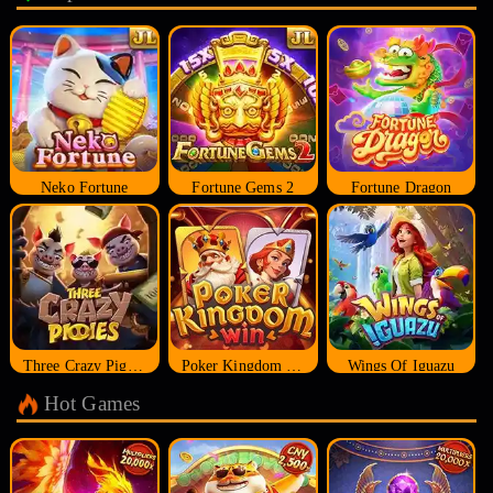
Neko Fortune
Fortune Gems 2
Fortune Dragon
Three Crazy Piggies
Poker Kingdom Win
Wings Of Iguazu
Hot Games