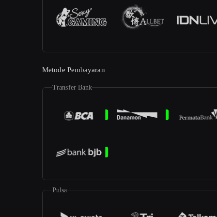
Metode Pembayaran
Transfer Bank
Pulsa