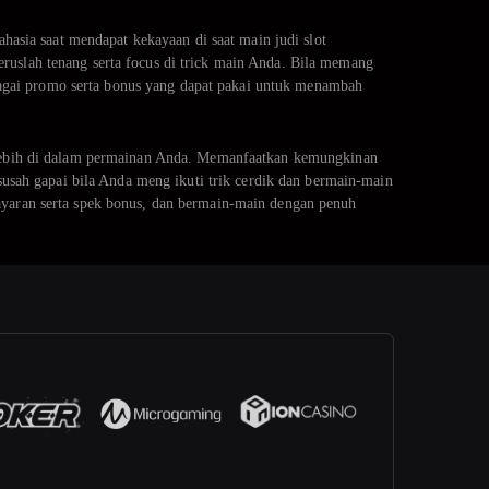
hasia saat mendapat kekayaan di saat main judi slot
ruslah tenang serta focus di trick main Anda. Bila memang
lbagai promo serta bonus yang dapat pakai untuk menambah
i lebih di dalam permainan Anda. Memanfaatkan kemungkinan
susah gapai bila Anda meng ikuti trik cerdik dan bermain-main
ayaran serta spek bonus, dan bermain-main dengan penuh