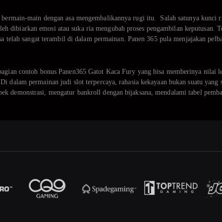
us bermain-main dengan asa mengembalikannya rugi itu. Salah satunya kunci ra
h dibiarkan emosi atau suka ria mengubah proses pengambilan keputusan. Te
erasa telah sangat terambil di dalam permainan. Panen 365 pula menjajakan pe
 sebagian contoh bonus Panen365 Gatot Kaca Fury yang bisa memberinya nila
 Di dalam permainan judi slot terpercaya, rahasia kekayaan bukan suatu yang 
pek demonstrasi, mengatur bankroll dengan bijaksana, mendalami tabel pemb