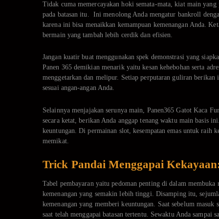
Tidak cuma memercayakan hoki semata-mata, kiat main yang pin
pada batasan itu. Ini menolong Anda mengatur bankroll denga
karena ini bisa menaikkan kemampuan kemenangan Anda. Ketah
bermain yang tambah lebih cerdik dan efisien.
Jangan kuatir buat menggunakan spek demonstrasi yang siapka
Panen 365 demikian menarik yaitu kesan kehebohan serta adr
menggetarkan dan melipur. Setiap perputaran guliran berikan
sesuai angan-angan Anda.
Selainnya menjajakan serunya main, Panen365 Gatot Kaca Fur
secara ketat, berikan Anda anggap tenang waktu main basis i
keuntungan. Di permainan slot, kesempatan emas untuk raih 
memikat.
Trick Pandai Menggapai Kekayaan:
Tabel pembayaran yaitu pedoman penting di dalam membuka rah
kemenangan yang semakin lebih tinggi. Disamping itu, sejumla
kemenangan yang memberi keuntungan. Saat sebelum masuk ses
saat telah menggapai batasan tertentu. Sewaktu Anda sampai s