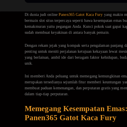
Di dunia judi online
Panen365 Gatot Kaca Fury
yang makin me
bermain slot situs terpercaya seperti bawa kesempatan emas 
kemakmuran yaitu pegangan Anda. Kunci pokok saat gapai kapa
sudah membuat keyakinan di antara banyak pemain.
Dengan rekam jejak yang kompak serta pengalaman panjang da
penting untuk meniti perjalanan ketujuan kekayaan lewat mesi
yang berlainan, ambil ide dari beragam faktor kehidupan, buda
unik.
Ini memberi Anda peluang untuk memegang kemungkinan emas l
merupakan tersedianya sejumlah fitur memberi keuntungan ya
membuat paduan kemenangan, dan perputaran gratis yang memb
dalam tiap-tiap perputaran.
Memegang Kesempatan Emas: 
Panen365 Gatot Kaca Fury