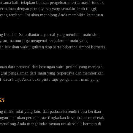
rtama kali, tetapkan batasan pengeluaran serta masih tunduk
 permainan dengan pembayaran yang semakin lebih tinggi,
 yang terdapat. Ini akan menolong Anda membikin ketentuan
g betulan. Satu diantaranya soal yang membuat main slot
kayaan, namun juga mengenai pengalaman main yang
 lukiskan waktu guliran stop serta beberapa simbol berbaris
an data personal dan keuangan yaitu perihal yang menjaga
tegral pengalaman dari main yang terpercaya dan memberikan
ot Kaca Fury, Anda buka pintu tuju pengalaman main yang
65
iliki nilai yang lain, dan paduan tersendiri bisa berikan
enangan mainkan peranan saat tingkatkan kesempatan mencetak
 menolong Anda menghindar rayuan untuk selalu bermain di